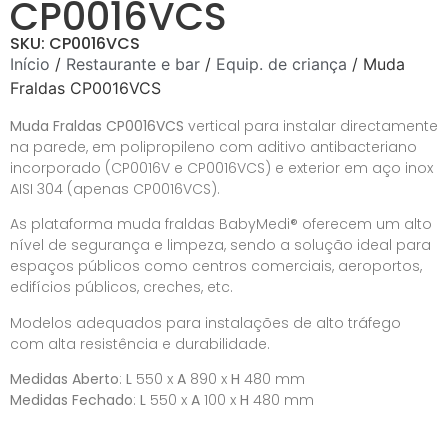
CP0016VCS
SKU: CP0016VCS
Início
/
Restaurante e bar
/
Equip. de criança
/ Muda
Fraldas CP0016VCS
Muda Fraldas CP0016VCS
vertical para instalar directamente
na parede, em polipropileno com aditivo antibacteriano
incorporado (CP0016V e CP0016VCS) e exterior em aço inox
AISI 304 (apenas CP0016VCS).
As plataforma muda fraldas BabyMedi® oferecem um alto
nível de segurança e limpeza, sendo a solução ideal para
espaços públicos como centros comerciais, aeroportos,
edifícios públicos, creches, etc.
Modelos adequados para instalações de alto tráfego
com alta resistência e durabilidade.
Medidas Aberto
:
L
550 x
A
890 x
H
480 mm
Medidas Fechado
:
L
550 x
A
100 x
H
480 mm