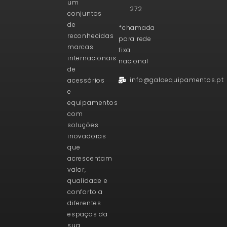
um
272
conjuntos
de
*chamada
reconhecidas
para rede
marcas
fixa
internacionais
nacional
de
info@galoequipamentos.pt
acessórios
e
equipamentos
com
soluções
inovadoras
que
acrescentam
valor,
qualidade e
conforto a
diferentes
espaços da
sua