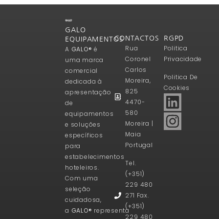
GALO
CONTACTOS
RGPD
EQUIPAMENTOS
Rua
Politica
A
GALO®
é
Coronel
Privacidade
uma marca
Carlos
comercial
Politica De
Moreira,
dedicada à
Cookies
825
apresentação
4470-
de
580
equipamentos
Moreira |
e soluções
Maia
específicos
Portugal
para
estabelecimentos
Tel.
hoteleiros.
(+351)
Com uma
229 480
seleção
271 Fax.
cuidadosa,
(+351)
a
GALO®
representa
229 480