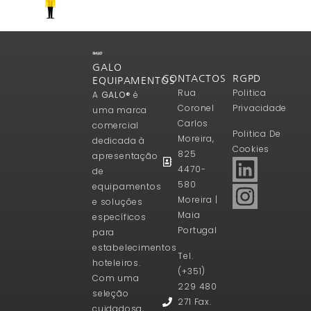
GALO
CONTACTOS
RGPD
EQUIPAMENTOS
Rua
Politica
A
GALO®
é
Coronel
Privacidade
uma marca
Carlos
comercial
Politica De
Moreira,
dedicada à
Cookies
825
apresentação
4470-
de
580
equipamentos
Moreira |
e soluções
Maia
específicos
Portugal
para
estabelecimentos
Tel.
hoteleiros.
(+351)
Com uma
229 480
seleção
271 Fax.
cuidadosa,