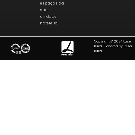
espaços da
sua
unidade
hoteleira.
Copyright © 2024 Laser
Build | Powered by Laser
Build