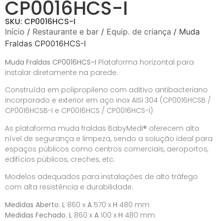
CP0016HCS-I
SKU: CP0016HCS-I
Início
/
Restaurante e bar
/
Equip. de criança
/ Muda
Fraldas CP0016HCS-I
Muda Fraldas CP0016HCS-I
Plataforma horizontal para
instalar diretamente na parede.
Construída em polipropileno com aditivo antibacteriano
incorporado e exterior em aço inox AISI 304 (CP0016HCSB /
CP0016HCSB-I e CP0016HCS / CP0016HCS-I)
As plataforma muda fraldas BabyMedi® oferecem alto
nível de segurança e limpeza, sendo a solução ideal para
espaços públicos como centros comerciais, aeroportos,
edifícios públicos, creches, etc.
Modelos adequados para instalações de alto tráfego
com alta resistência e durabilidade.
Medidas Aberto
:
L
860 x
A
570 x
H
480 mm
Medidas Fechado
:
L
860 x
A
100 x
H
480 mm