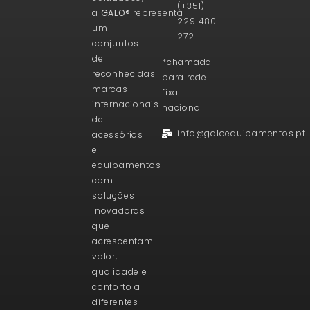
(+351)
a
GALO®
representa
229 480
um
272
conjuntos
de
*chamada
reconhecidas
para rede
marcas
fixa
internacionais
nacional
de
info@galoequipamentos.pt
acessórios
e
equipamentos
com
soluções
inovadoras
que
acrescentam
valor,
qualidade e
conforto a
diferentes