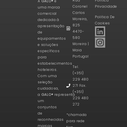
Rua
Politica
A
GALO®
é
Coronel
Privacidade
uma marca
Carlos
comercial
Politica De
Moreira,
dedicada à
Cookies
825
apresentação
4470-
de
580
equipamentos
Moreira |
e soluções
Maia
específicos
Portugal
para
estabelecimentos
Tel.
hoteleiros.
(+351)
Com uma
229 480
seleção
271 Fax.
cuidadosa,
(+351)
a
GALO®
representa
229 480
um
272
conjuntos
de
*chamada
reconhecidas
para rede
marcas