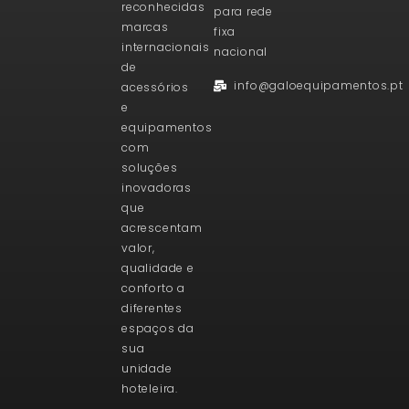
reconhecidas
para rede
marcas
fixa
internacionais
nacional
de
info@galoequipamentos.pt
acessórios
e
equipamentos
com
soluções
inovadoras
que
acrescentam
valor,
qualidade e
conforto a
diferentes
espaços da
sua
unidade
hoteleira.