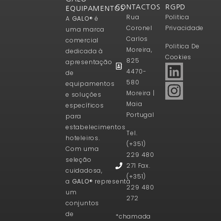
CONTACTOS
RGPD
EQUIPAMENTOS
Rua
Politica
A
GALO®
é
Coronel
Privacidade
uma marca
Carlos
comercial
Politica De
Moreira,
dedicada à
Cookies
825
apresentação
4470-
de
580
equipamentos
Moreira |
e soluções
Maia
específicos
Portugal
para
estabelecimentos
Tel.
hoteleiros.
(+351)
Com uma
229 480
seleção
271 Fax.
cuidadosa,
(+351)
a
GALO®
representa
229 480
um
272
conjuntos
de
*chamada