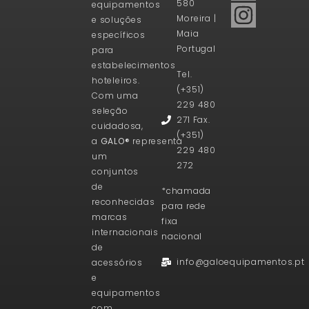
580
equipamentos
Moreira |
e soluções
Maia
específicos
Portugal
para
estabelecimentos
Tel.
hoteleiros.
(+351)
Com uma
229 480
seleção
271 Fax.
cuidadosa,
(+351)
a
GALO®
representa
229 480
um
272
conjuntos
de
*chamada
reconhecidas
para rede
marcas
fixa
internacionais
nacional
de
info@galoequipamentos.pt
acessórios
e
equipamentos
com