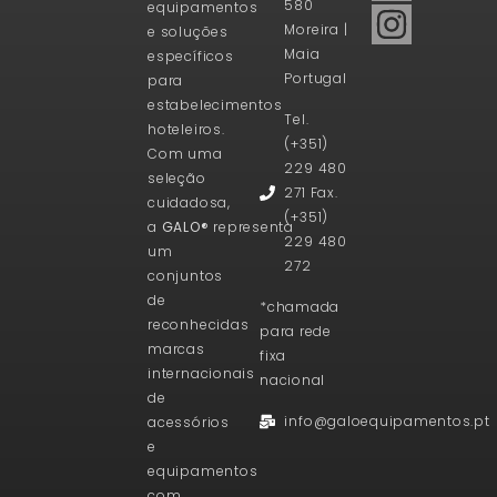
580
equipamentos
Moreira |
e soluções
Maia
específicos
Portugal
para
estabelecimentos
Tel.
hoteleiros.
(+351)
Com uma
229 480
seleção
271 Fax.
cuidadosa,
(+351)
a
GALO®
representa
229 480
um
272
conjuntos
de
*chamada
reconhecidas
para rede
marcas
fixa
internacionais
nacional
de
info@galoequipamentos.pt
acessórios
e
equipamentos
com