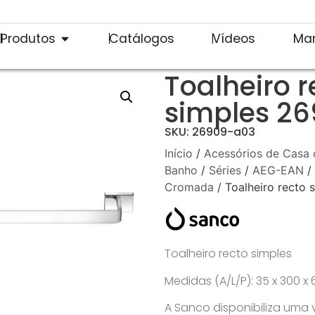
Produtos
Catálogos
Vídeos
Ma
Toalheiro r
simples 2
SKU: 26909-a03
Início
/
Acessórios de Casa 
Banho
/
Séries
/
AEG-EAN
/
Cromada
/ Toalheiro recto
Toalheiro recto simples
Medidas (A/L/P): 35 x 300 
A Sanco disponibiliza uma