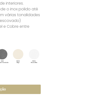
 interiores.
e o inox polido até
m várias tonalidades
u escovado)
l e Cobre entre
ação