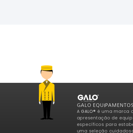
Ler Mais
Ler Mais
GALO EQUIPAMENTO
A
GALO®
é uma marca c
apresentação de equip
específicos para estab
uma seleção cuidados