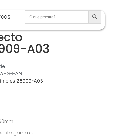
rcas
ecto
6909-A03
de
AEG-EAN
 simples 26909-A03
x 60mm
 vasta gama de