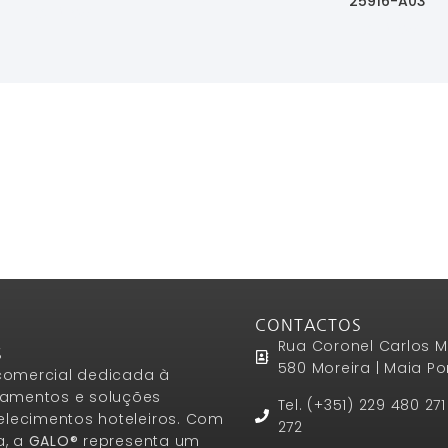
25916-A03
Ler Mais
Ler Mais
CONTACTOS
Rua Coronel Carlos M
S
580 Moreira | Maia Po
omercial dedicada à
amentos e soluções
Tel. (+351) 229 480 27
elecimentos hoteleiros. Com
272
a, a
GALO®
representa um