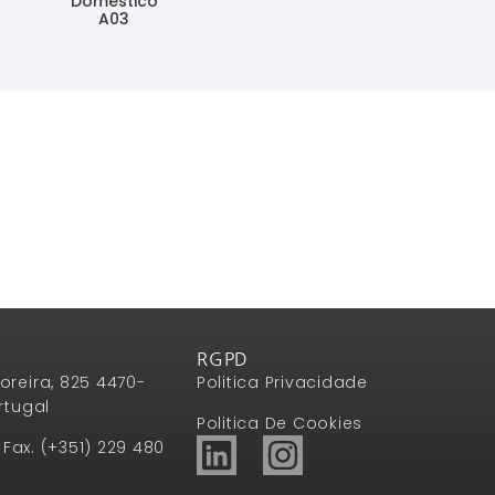
Doméstico
A03
Ler Mais
RGPD
oreira, 825 4470-
Politica Privacidade
rtugal
Politica De Cookies
1 Fax. (+351) 229 480