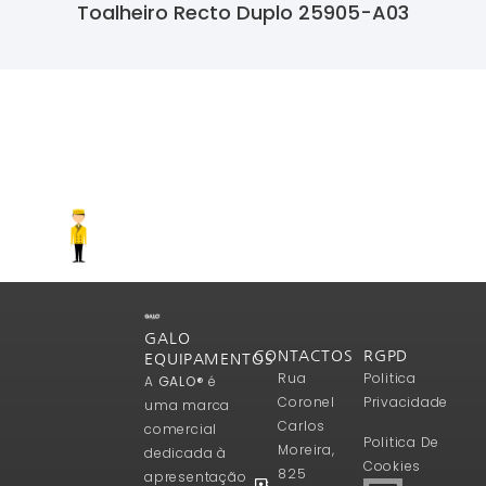
Toalheiro Recto Duplo 25905-A03
Ler Mais
GALO
CONTACTOS
RGPD
EQUIPAMENTOS
Rua
Politica
A
GALO®
é
Coronel
Privacidade
uma marca
Carlos
comercial
Politica De
Moreira,
dedicada à
Cookies
825
apresentação