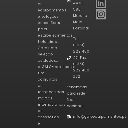
4470-
de
580
equipamentos
Moreira |
e soluções
Maia
específicos
Portugal
para
estabelecimentos
Tel.
hoteleiros.
(+351)
Com uma
229 480
seleção
271 Fax.
cuidadosa,
(+351)
a
GALO®
representa
229 480
um
272
conjuntos
de
*chamada
reconhecidas
para rede
marcas
fixa
internacionais
nacional
de
info@galoequipamentos.pt
acessórios
e