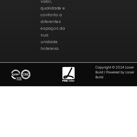
valor,
qualidade e
conforto a
diferentes
espaços da
sua
unidade
hoteleira.
Copyright © 2024 Laser
Build | Powered by Laser
Build