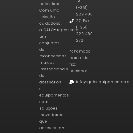
Tel.
hoteleiros.
(+351)
Com uma
229 480
seleção
271 Fax.
cuidadosa,
(+351)
a
GALO®
representa
229 480
um
272
conjuntos
de
*chamada
reconhecidas
para rede
marcas
fixa
internacionais
nacional
de
info@galoequipamentos.pt
acessórios
e
equipamentos
com
soluções
inovadoras
que
acrescentam