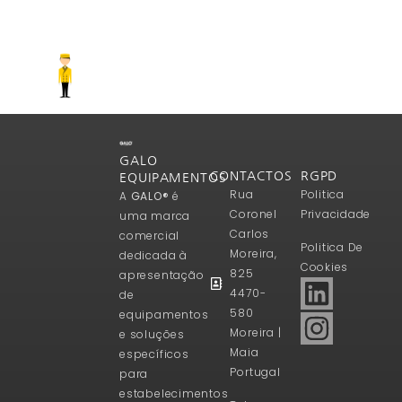
GALO
CONTACTOS
RGPD
EQUIPAMENTOS
Rua
Politica
A
GALO®
é
Coronel
Privacidade
uma marca
Carlos
comercial
Politica De
Moreira,
dedicada à
Cookies
825
apresentação
4470-
de
580
equipamentos
Moreira |
e soluções
Maia
específicos
Portugal
para
estabelecimentos