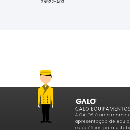
25922-A03
Ler Mais
Ler Mais
GALO EQUIPAMENTO
A
GALO®
é uma marca c
apresentação de equip
específicos para estab