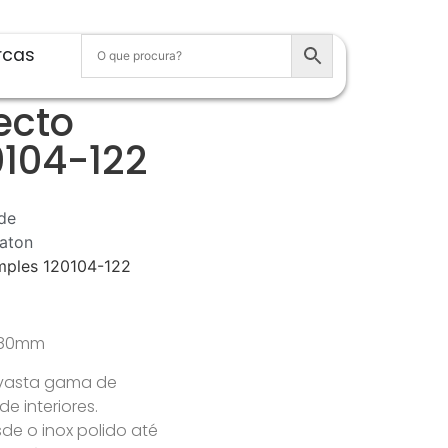
rcas
ecto
0104-122
de
aton
imples 120104-122
x 80mm
 vasta gama de
 interiores.
e o inox polido até