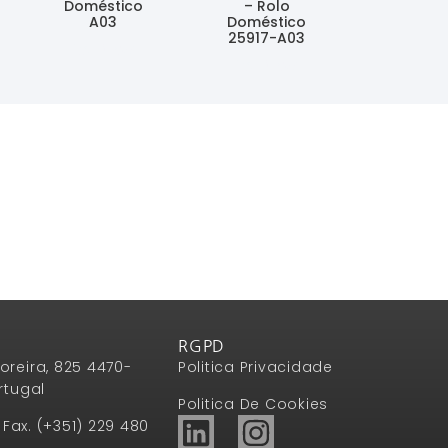
Doméstico
– Rolo
A03
Doméstico
25917-A03
Ler Mais
Ler Mais
RGPD
oreira, 825 4470-
Politica Privacidade
rtugal
Politica De Cookies
1 Fax. (+351) 229 480