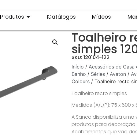
Produtos
Catálogos
Vídeos
Ma
Toalheiro r
simples 12
SKU: 120104-122
Início
/
Acessórios de Casa 
Banho
/
Séries
/
Avaton
/
Av
Colours
/ Toalheiro recto s
Toalheiro recto simples
Medidas (A/L/P): 75 x 600 
A Sanco disponibiliza uma
produtos para decoração de
Acabamentos que vão desd