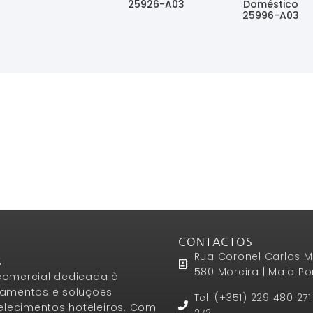
25926-A03
Doméstico
Ler Mais
25996-A03
Ler Mais
Ler Mais
CONTACTOS
Rua Coronel Carlos M
S
580 Moreira | Maia Po
omercial dedicada à
amentos e soluções
Tel. (+351) 229 480 27
elecimentos hoteleiros. Com
272