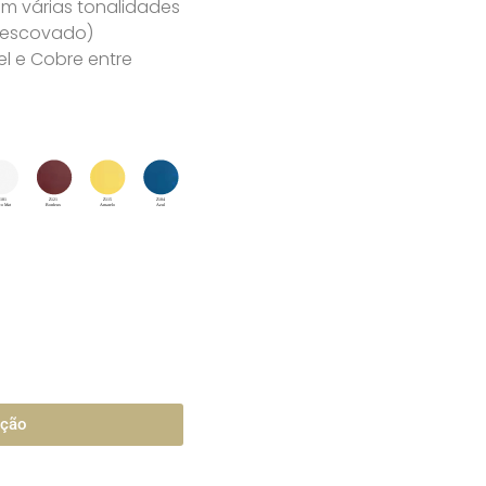
m várias tonalidades
u escovado)
l e Cobre entre
ação