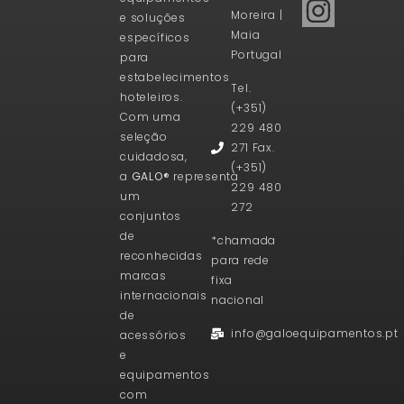
Moreira |
e soluções
Maia
específicos
Portugal
para
estabelecimentos
Tel.
hoteleiros.
(+351)
Com uma
229 480
seleção
271 Fax.
cuidadosa,
(+351)
a
GALO®
representa
229 480
um
272
conjuntos
de
*chamada
reconhecidas
para rede
marcas
fixa
internacionais
nacional
de
info@galoequipamentos.pt
acessórios
e
equipamentos
com