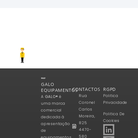
Ler Mais
GALO
CONTACTOS
RGPD
EQUIPAMENTOS
Rua
Politica
A
GALO®
é
Coronel
Privacidade
uma marca
Carlos
comercial
Politica De
Moreira,
dedicada à
Cookies
825
apresentação
4470-
de
580
equipamentos