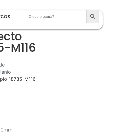
rcas
ecto
5-M116
de
lanio
uplo 18785-M116
 360mm