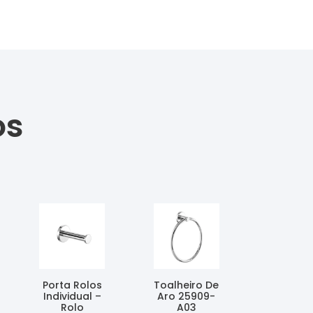
os
Porta Rolos
Toalheiro De
Individual –
Aro 25909-
Rolo
A03