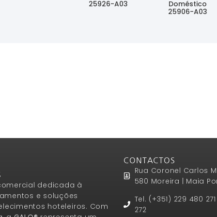
25926-A03
Doméstico
Ler Mais
25906-A03
Ler Mais
Ler Mais
CONTACTOS
Rua Coronel Carlos M
S
580 Moreira | Maia Po
omercial dedicada à
amentos e soluções
Tel. (+351) 229 480 27
elecimentos hoteleiros. Com
272
a, a
GALO®
representa um