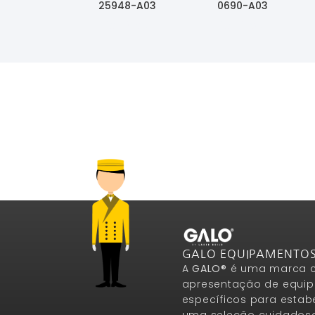
25948-A03
0690-A03
Ler Mais
Ler Mais
GALO EQUIPAMENTO
A
GALO®
é uma marca c
apresentação de equip
específicos para estab
uma seleção cuidados