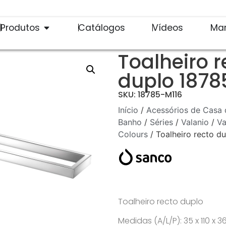
Produtos
Catálogos
Vídeos
Ma
Toalheiro r
duplo 1878
SKU: 18785-M116
Início
/
Acessórios de Casa 
Banho
/
Séries
/
Valanio
/
Va
Colours
/ Toalheiro recto d
Toalheiro recto duplo
Medidas (A/L/P): 35 x 110 x