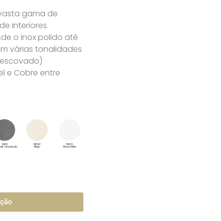
 vasta gama de
 interiores.
e o inox polido até
m várias tonalidades
u escovado)
l e Cobre entre
ação