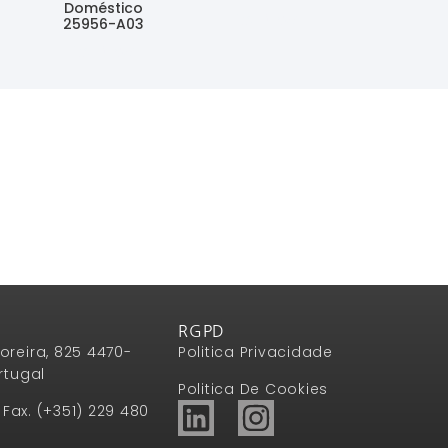
Doméstico
Ler Mais
25956-A03
Ler Mais
RGPD
oreira, 825 4470-
Politica Privacidade
rtugal
Politica De Cookies
1 Fax. (+351) 229 480