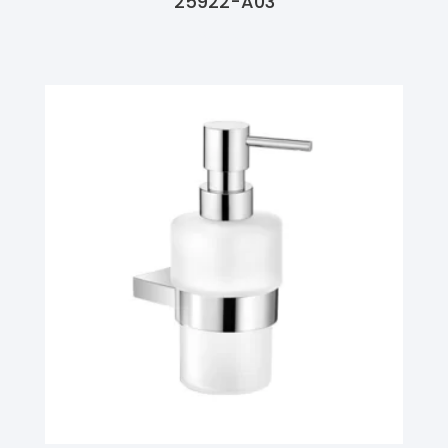
25922-A03
Ler Mais