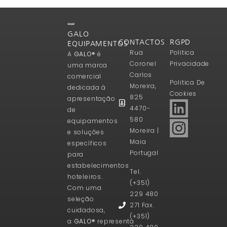
GALO
CONTACTOS
RGPD
EQUIPAMENTOS
Rua
Politica
A
GALO®
é
Coronel
Privacidade
uma marca
Carlos
comercial
Politica De
Moreira,
dedicada à
Cookies
825
apresentação
4470-
de
580
equipamentos
Moreira |
e soluções
Maia
específicos
Portugal
para
estabelecimentos
Tel.
hoteleiros.
(+351)
Com uma
229 480
seleção
271 Fax.
cuidadosa,
(+351)
a
GALO®
representa