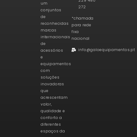
229 480
um
272
conjuntos
de
*chamada
reconhecidas
para rede
marcas
fixa
internacionais
nacional
de
info@galoequipamentos.pt
acessórios
e
equipamentos
com
soluções
inovadoras
que
acrescentam
valor,
qualidade e
conforto a
diferentes
espaços da