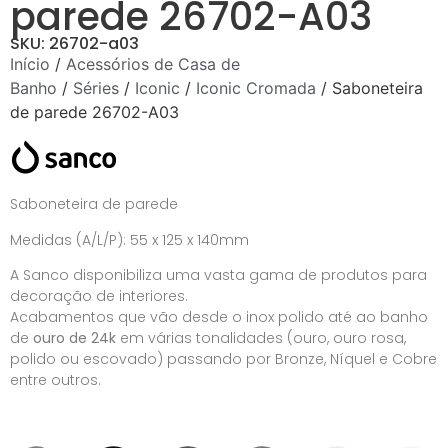
parede 26702-A03
SKU: 26702-a03
Início
/
Acessórios de Casa de
Banho
/
Séries
/
Iconic
/
Iconic Cromada
/ Saboneteira
de parede 26702-A03
Saboneteira de parede
Medidas (A/L/P): 55 x 125 x 140mm
A Sanco disponibiliza uma vasta gama de produtos para
decoração de interiores.
Acabamentos que vão desde o inox polido até ao banho
de
ouro de 24k
em várias tonalidades (ouro, ouro rosa,
polido ou escovado) passando por Bronze, Níquel e Cobre
entre outros.