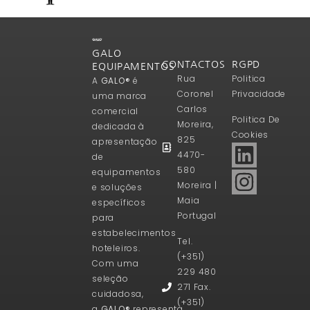
GALO
CONTACTOS
RGPD
EQUIPAMENTOS
Rua
Politica
A
GALO®
é
Coronel
Privacidade
uma marca
Carlos
comercial
Politica De
Moreira,
dedicada à
Cookies
825
apresentação
4470-
de
580
equipamentos
Moreira |
e soluções
Maia
específicos
Portugal
para
estabelecimentos
Tel.
hoteleiros.
(+351)
Com uma
229 480
seleção
271 Fax.
cuidadosa,
(+351)
a
GALO®
representa