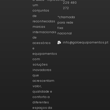
229 480
um
272
conjuntos
de
*chamada
reconhecidas
para rede
marcas
fixa
internacionais
nacional
de
info@galoequipamentos.pt
acessórios
e
equipamentos
com
soluções
inovadoras
que
acrescentam
valor,
qualidade e
conforto a
diferentes
espaços da