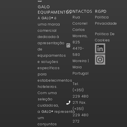
GALO
CONTACTOS
RGPD
EQUIPAMENTOS
Rua
Politica
A
GALO®
é
Coronel
Privacidade
uma marca
Carlos
comercial
Politica De
Moreira,
dedicada à
Cookies
825
apresentação
4470-
de
580
equipamentos
Moreira |
e soluções
Maia
específicos
Portugal
para
estabelecimentos
Tel.
hoteleiros.
(+351)
Com uma
229 480
seleção
271 Fax.
cuidadosa,
(+351)
a
GALO®
representa
229 480
um
272
conjuntos