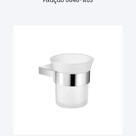
Fixação 0646-A03
Ler Mais