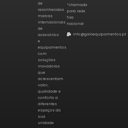
de
*chamada
reconhecidas
para rede
marcas
fixa
internacionais
nacional
de
info@galoequipamentos.pt
acessórios
e
equipamentos
com
soluções
inovadoras
que
acrescentam
valor,
qualidade e
conforto a
diferentes
espaços da
sua
unidade