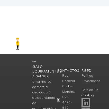
Ler Mais
GALO
CONTACTOS
RGPD
EQUIPAMENTOS
Rua
Politica
A
GALO®
é
Coronel
Privacidade
uma marca
Carlos
comercial
Politica De
Moreira,
dedicada à
Cookies
825
apresentação
4470-
de
580
equipamentos