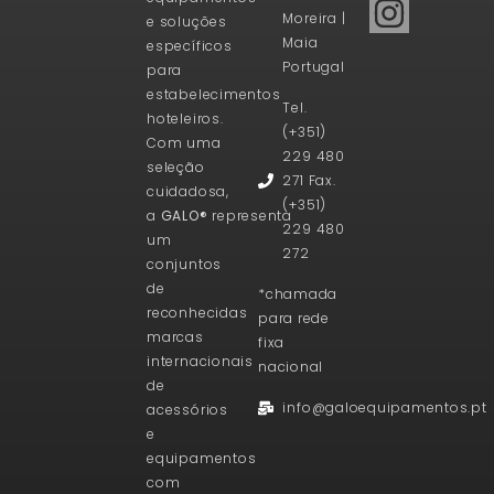
Moreira |
e soluções
Maia
específicos
Portugal
para
estabelecimentos
Tel.
hoteleiros.
(+351)
Com uma
229 480
seleção
271 Fax.
cuidadosa,
(+351)
a
GALO®
representa
229 480
um
272
conjuntos
de
*chamada
reconhecidas
para rede
marcas
fixa
internacionais
nacional
de
info@galoequipamentos.pt
acessórios
e
equipamentos
com