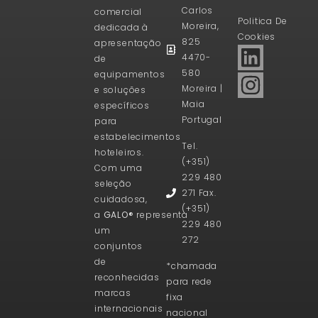
Carlos
comercial
Politica De
Moreira,
dedicada à
Cookies
825
apresentação
4470-
de
580
equipamentos
Moreira |
e soluções
Maia
específicos
Portugal
para
estabelecimentos
Tel.
hoteleiros.
(+351)
Com uma
229 480
seleção
271 Fax.
cuidadosa,
(+351)
a
GALO®
representa
229 480
um
272
conjuntos
de
*chamada
reconhecidas
para rede
marcas
fixa
internacionais
nacional