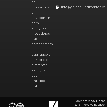
de
info@galoequipamentos.pt
acessórios
e
equipamentos
com
soluções
inovadoras
que
acrescentam
valor,
qualidade e
conforto a
diferentes
espaços da
sua
unidade
hoteleira.
Copyright © 2024 Laser
Build | Powered by Laser