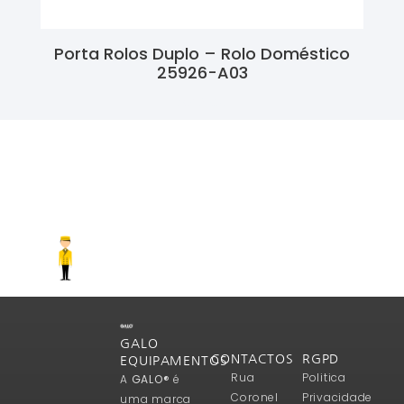
Porta Rolos Duplo – Rolo Doméstico
25926-A03
Ler Mais
GALO
CONTACTOS
RGPD
EQUIPAMENTOS
Rua
Politica
A
GALO®
é
Coronel
Privacidade
uma marca