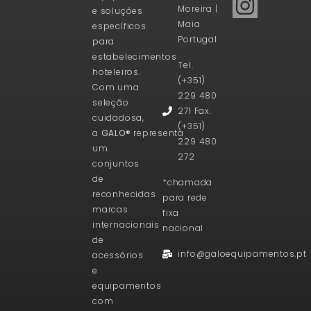
Moreira |
e soluções
Maia
específicos
Portugal
para
estabelecimentos
Tel.
hoteleiros.
(+351)
Com uma
229 480
seleção
271 Fax.
cuidadosa,
(+351)
a
GALO®
representa
229 480
um
272
conjuntos
de
*chamada
reconhecidas
para rede
marcas
fixa
internacionais
nacional
de
info@galoequipamentos.pt
acessórios
e
equipamentos
com