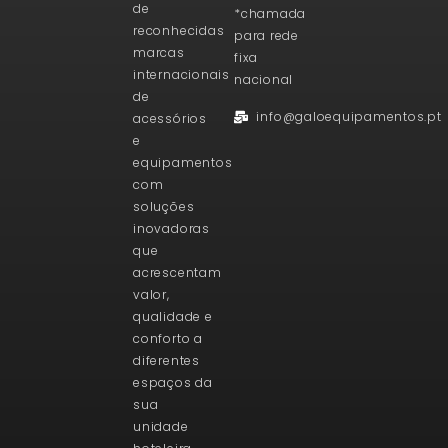
de
*chamada
reconhecidas
para rede
marcas
fixa
internacionais
nacional
de
info@galoequipamentos.pt
acessórios
e
equipamentos
com
soluções
inovadoras
que
acrescentam
valor,
qualidade e
conforto a
diferentes
espaços da
sua
unidade