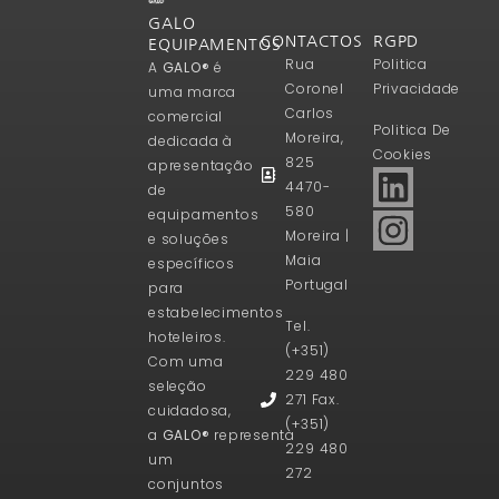
GALO
CONTACTOS
RGPD
EQUIPAMENTOS
Rua
Politica
A
GALO®
é
Coronel
Privacidade
uma marca
Carlos
comercial
Politica De
Moreira,
dedicada à
Cookies
825
apresentação
4470-
de
580
equipamentos
Moreira |
e soluções
Maia
específicos
Portugal
para
estabelecimentos
Tel.
hoteleiros.
(+351)
Com uma
229 480
seleção
271 Fax.
cuidadosa,
(+351)
a
GALO®
representa
229 480
um
272
conjuntos