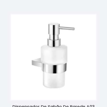
Ler Mais
Dispensador De Sabão De Parede A03