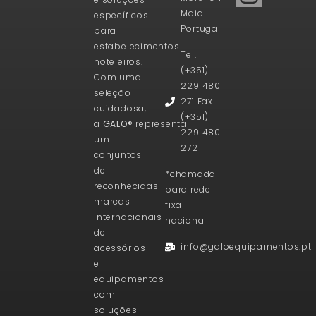
Maia
específicos
Portugal
para
estabelecimentos
Tel.
hoteleiros.
(+351)
Com uma
229 480
seleção
271 Fax.
cuidadosa,
(+351)
a
GALO®
representa
229 480
um
272
conjuntos
de
*chamada
reconhecidas
para rede
marcas
fixa
internacionais
nacional
de
info@galoequipamentos.pt
acessórios
e
equipamentos
com
soluções