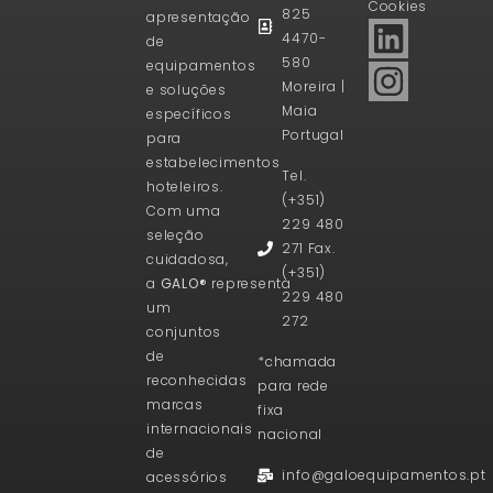
Cookies
825
apresentação
4470-
de
580
equipamentos
Moreira |
e soluções
Maia
específicos
Portugal
para
estabelecimentos
Tel.
hoteleiros.
(+351)
Com uma
229 480
seleção
271 Fax.
cuidadosa,
(+351)
a
GALO®
representa
229 480
um
272
conjuntos
de
*chamada
reconhecidas
para rede
marcas
fixa
internacionais
nacional
de
info@galoequipamentos.pt
acessórios