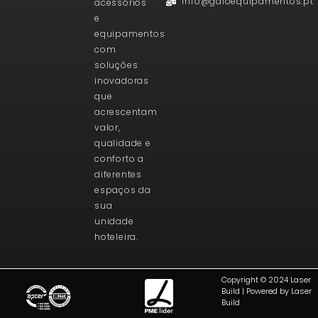
info@galoequipamentos.pt
acessórios
e
equipamentos
com
soluções
inovadoras
que
acrescentam
valor,
qualidade e
conforto a
diferentes
espaços da
sua
unidade
hoteleira.
Copyright © 2024 Laser
Build | Powered by Laser
Build