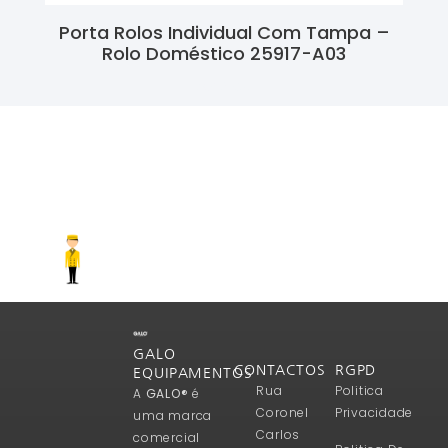
Porta Rolos Individual Com Tampa –
Rolo Doméstico 25917-A03
Ler Mais
GALO
CONTACTOS
RGPD
EQUIPAMENTOS
Rua
Politica
A
GALO®
é
Coronel
Privacidade
uma marca
Carlos
comercial