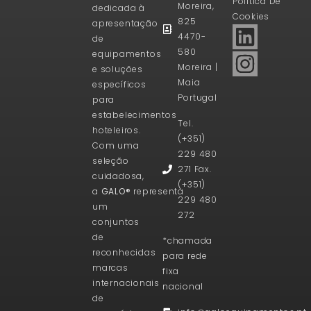
Politica De
Moreira,
dedicada à
Cookies
825
apresentação
4470-
de
580
equipamentos
Moreira |
e soluções
Maia
específicos
Portugal
para
estabelecimentos
Tel.
hoteleiros.
(+351)
Com uma
229 480
seleção
271 Fax.
cuidadosa,
(+351)
a
GALO®
representa
229 480
um
272
conjuntos
de
*chamada
reconhecidas
para rede
marcas
fixa
internacionais
nacional
de