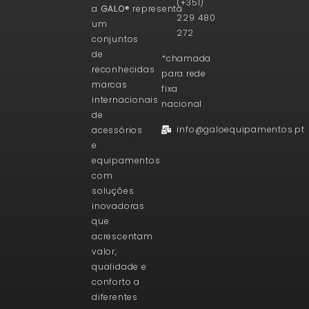
(+351)
a
GALO®
representa
229 480
um
272
conjuntos
de
*chamada
reconhecidas
para rede
marcas
fixa
internacionais
nacional
de
info@galoequipamentos.pt
acessórios
e
equipamentos
com
soluções
inovadoras
que
acrescentam
valor,
qualidade e
conforto a
diferentes