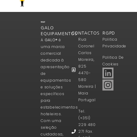
GALO
CONTACTOS
RGPD
EQUIPAMENTOS
Rua
Politica
A
GALO®
é
Coronel
Privacidade
uma marca
Carlos
comercial
Politica De
Moreira,
dedicada à
Cookies
825
apresentação
4470-
de
580
equipamentos
Moreira |
e soluções
Maia
específicos
Portugal
para
estabelecimentos
Tel.
hoteleiros.
(+351)
Com uma
229 480
seleção
271 Fax.
cuidadosa,