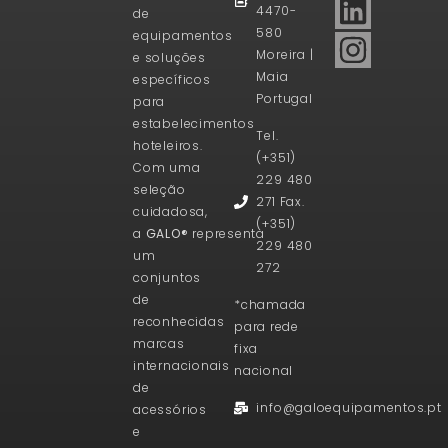
4470-
de
580
equipamentos
Moreira |
e soluções
Maia
específicos
Portugal
para
estabelecimentos
Tel.
hoteleiros.
(+351)
Com uma
229 480
seleção
271 Fax.
cuidadosa,
(+351)
a
GALO®
representa
229 480
um
272
conjuntos
de
*chamada
reconhecidas
para rede
marcas
fixa
internacionais
nacional
de
info@galoequipamentos.pt
acessórios
e