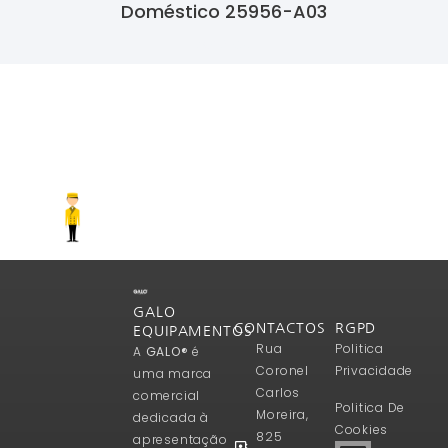
Doméstico 25956-A03
Ler Mais
GALO
CONTACTOS
RGPD
EQUIPAMENTOS
Rua
Politica
A
GALO®
é
Coronel
Privacidade
uma marca
Carlos
comercial
Politica De
Moreira,
dedicada à
Cookies
825
apresentação