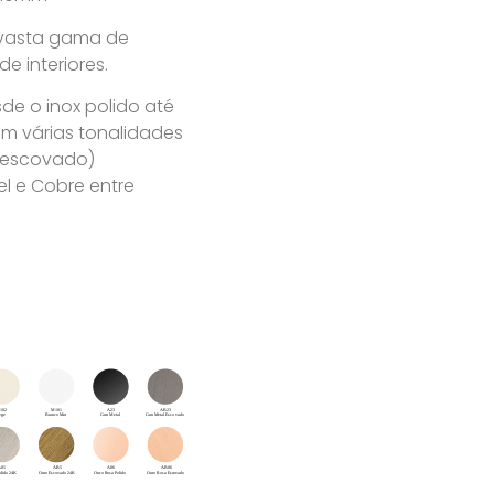
 vasta gama de
 interiores.
e o inox polido até
m várias tonalidades
u escovado)
l e Cobre entre