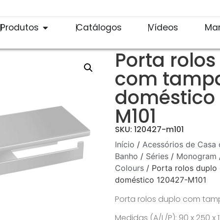
Produtos
Catálogos
Vídeos
Ma
Porta rolos
com tampa
doméstico
M101
SKU: 120427-m101
Início
/
Acessórios de Casa 
Banho
/
Séries
/
Monogram
Colours
/ Porta rolos duplo
doméstico 120427-M101
Porta rolos duplo com tam
Medidas (A/L/P): 90 x 250 x