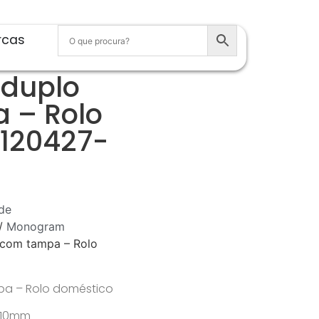
rcas
 duplo
 – Rolo
 120427-
de
/
Monogram
 com tampa – Rolo
pa – Rolo doméstico
 110mm