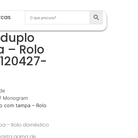
rcas
 duplo
 – Rolo
 120427-
de
/
Monogram
lo com tampa – Rolo
pa – Rolo doméstico
 vasta gama de