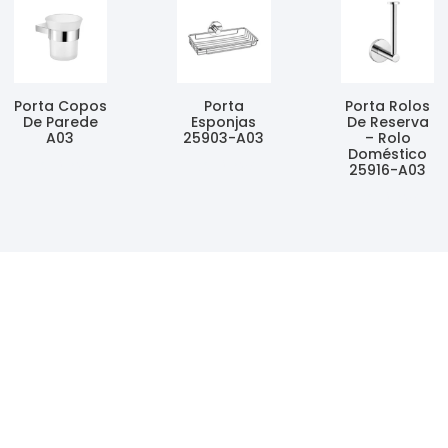
Porta Copos
Porta
Porta Rolos
De Parede
Esponjas
De Reserva
A03
25903-A03
– Rolo
Doméstico
Ler Mais
Ler Mais
25916-A03
Ler Mais