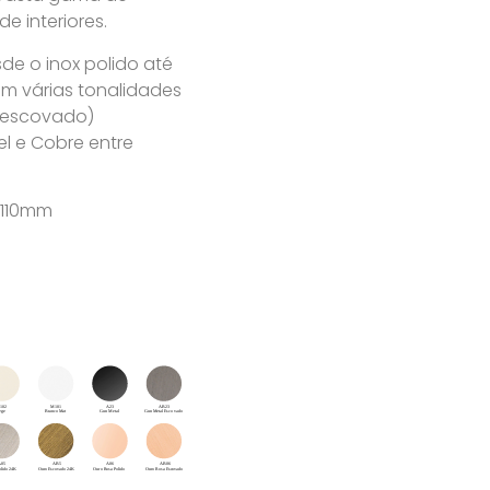
 interiores.
e o inox polido até
m várias tonalidades
u escovado)
l e Cobre entre
 110mm