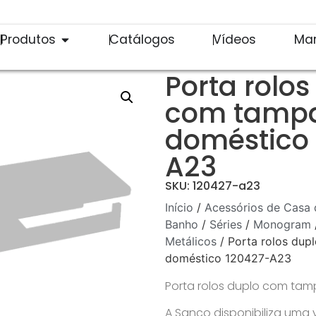
Produtos
Catálogos
Vídeos
Ma
Porta rolos
com tampa
doméstico
A23
SKU: 120427-a23
Início
/
Acessórios de Casa 
Banho
/
Séries
/
Monogram
Metálicos
/ Porta rolos dup
doméstico 120427-A23
Porta rolos duplo com tam
A Sanco disponibiliza uma