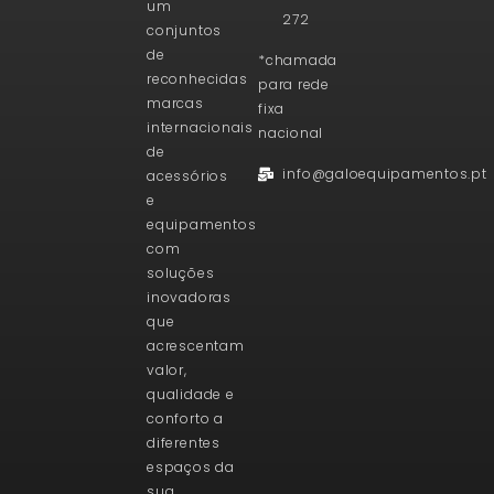
um
272
conjuntos
de
*chamada
reconhecidas
para rede
marcas
fixa
internacionais
nacional
de
info@galoequipamentos.pt
acessórios
e
equipamentos
com
soluções
inovadoras
que
acrescentam
valor,
qualidade e
conforto a
diferentes
espaços da
sua