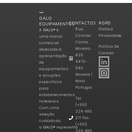
GALO
CONTACTOS
RGPD
EQUIPAMENTOS
Rua
Politica
A
GALO®
é
Coronel
Privacidade
uma marca
Carlos
comercial
Politica De
Moreira,
dedicada à
Cookies
825
apresentação
4470-
de
580
equipamentos
Moreira |
e soluções
Maia
específicos
Portugal
para
estabelecimentos
Tel.
hoteleiros.
(+351)
Com uma
229 480
seleção
271 Fax.
cuidadosa,
(+351)
a
GALO®
representa
229 480