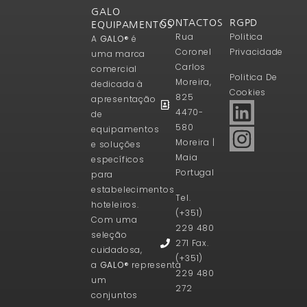
GALO
CONTACTOS
RGPD
EQUIPAMENTOS
Rua
Politica
A
GALO®
é
Coronel
Privacidade
uma marca
Carlos
comercial
Politica De
Moreira,
dedicada à
Cookies
825
apresentação
4470-
de
580
equipamentos
Moreira |
e soluções
Maia
específicos
Portugal
para
estabelecimentos
Tel.
hoteleiros.
(+351)
Com uma
229 480
seleção
271 Fax.
cuidadosa,
(+351)
a
GALO®
representa
229 480
um
272
conjuntos