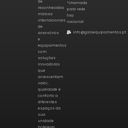
de
*chamada
reconhecidas
para rede
marcas
fixa
internacionais
nacional
de
info@galoequipamentos.pt
acessórios
e
equipamentos
com
soluções
inovadoras
que
acrescentam
valor,
qualidade e
conforto a
diferentes
espaços da
sua
unidade
hoteleira.