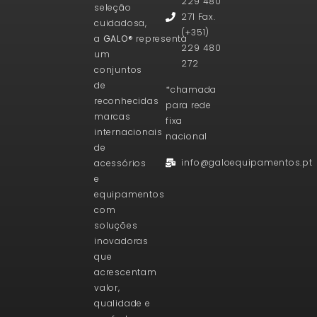
229 480
seleção
271 Fax.
cuidadosa,
(+351)
a
GALO®
representa
229 480
um
272
conjuntos
de
*chamada
reconhecidas
para rede
marcas
fixa
internacionais
nacional
de
info@galoequipamentos.pt
acessórios
e
equipamentos
com
soluções
inovadoras
que
acrescentam
valor,
qualidade e