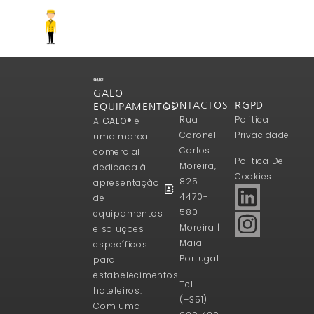
GALO
CONTACTOS
RGPD
EQUIPAMENTOS
Rua
Politica
A
GALO®
é
Coronel
Privacidade
uma marca
Carlos
comercial
Politica De
Moreira,
dedicada à
Cookies
825
apresentação
4470-
de
580
equipamentos
Moreira |
e soluções
Maia
específicos
Portugal
para
estabelecimentos
Tel.
hoteleiros.
(+351)
Com uma