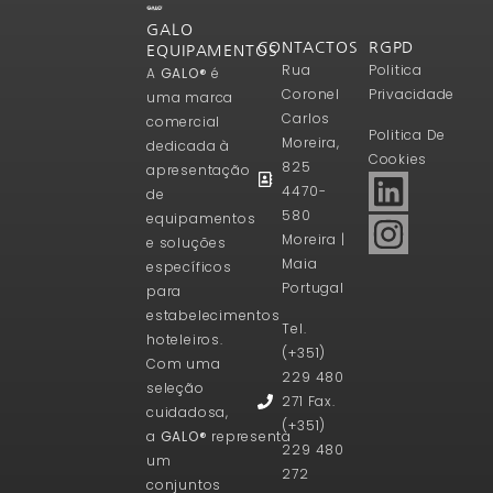
GALO
CONTACTOS
RGPD
EQUIPAMENTOS
Rua
Politica
A
GALO®
é
Coronel
Privacidade
uma marca
Carlos
comercial
Politica De
Moreira,
dedicada à
Cookies
825
apresentação
4470-
de
580
equipamentos
Moreira |
e soluções
Maia
específicos
Portugal
para
estabelecimentos
Tel.
hoteleiros.
(+351)
Com uma
229 480
seleção
271 Fax.
cuidadosa,
(+351)
a
GALO®
representa
229 480
um
272
conjuntos