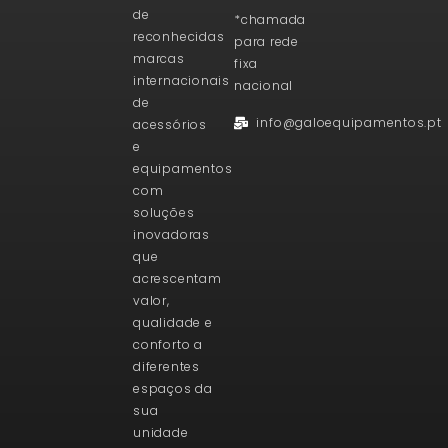
de
*chamada
reconhecidas
para rede
marcas
fixa
internacionais
nacional
de
info@galoequipamentos.pt
acessórios
e
equipamentos
com
soluções
inovadoras
que
acrescentam
valor,
qualidade e
conforto a
diferentes
espaços da
sua
unidade