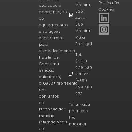
Politica De
Moreira,
dedicada à
Cookies
825
apresentação
4470-
de
580
equipamentos
Moreira |
e soluções
Maia
específicos
Portugal
para
estabelecimentos
Tel.
hoteleiros.
(+351)
Com uma
229 480
seleção
271 Fax.
cuidadosa,
(+351)
a
GALO®
representa
229 480
um
272
conjuntos
de
*chamada
reconhecidas
para rede
marcas
fixa
internacionais
nacional
de