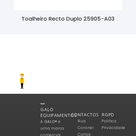
Toalheiro Recto Duplo 25905-A03
Ler Mais
GALO
CONTACTOS
RGPD
EQUIPAMENTOS
Rua
Politica
A
GALO®
é
Coronel
Privacidade
uma marca
Carlos
comercial