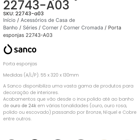
22743-A03
SKU: 22743-a03
Início
/
Acessórios de Casa de
Banho
/
Séries
/
Corner
/
Corner Cromada
/ Porta
esponjas 22743-A03
Porta esponjas
Medidas (A/L/P): 55 x 320 x 130mm
A Sanco disponibiliza uma vasta gama de produtos para
decoração de interiores.
Acabamentos que vão desde o inox polido até ao banho
de
ouro de 24k
em várias tonalidades (ouro, ouro rosa,
polido ou escovado) passando por Bronze, Níquel e Cobre
entre outros.