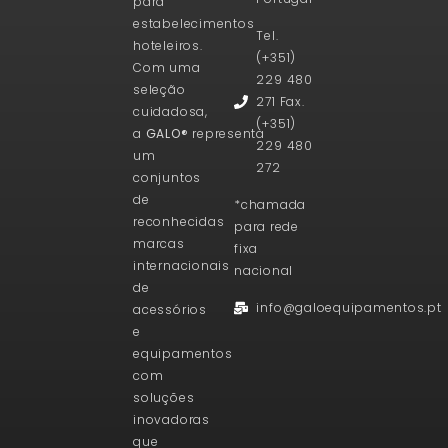
para
estabelecimentos
Tel.
hoteleiros.
(+351)
Com uma
229 480
seleção
271 Fax.
cuidadosa,
(+351)
a
GALO®
representa
229 480
um
272
conjuntos
de
*chamada
reconhecidas
para rede
marcas
fixa
internacionais
nacional
de
info@galoequipamentos.pt
acessórios
e
equipamentos
com
soluções
inovadoras
que