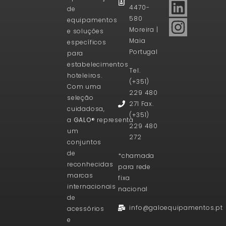
4470-
de
580
equipamentos
Moreira |
e soluções
Maia
específicos
Portugal
para
estabelecimentos
Tel.
hoteleiros.
(+351)
Com uma
229 480
seleção
271 Fax.
cuidadosa,
(+351)
a
GALO®
representa
229 480
um
272
conjuntos
de
*chamada
reconhecidas
para rede
marcas
fixa
internacionais
nacional
de
info@galoequipamentos.pt
acessórios
e