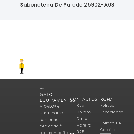
Saboneteira De Parede 25902-A03
Ler Mais
GALO
CONTACTOS
RGPD
EQUIPAMENTOS
Rua
Politica
A
GALO®
é
Coronel
Privacidade
uma marca
Carlos
comercial
Politica De
Moreira,
dedicada à
Cookies
825
apresentação