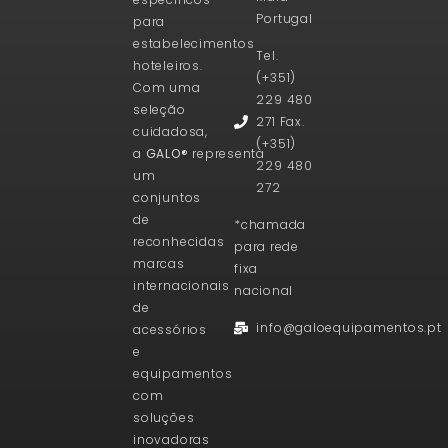
Portugal
para
estabelecimentos
Tel.
hoteleiros.
(+351)
Com uma
229 480
seleção
271 Fax.
cuidadosa,
(+351)
a
GALO®
representa
229 480
um
272
conjuntos
de
*chamada
reconhecidas
para rede
marcas
fixa
internacionais
nacional
de
info@galoequipamentos.pt
acessórios
e
equipamentos
com
soluções
inovadoras