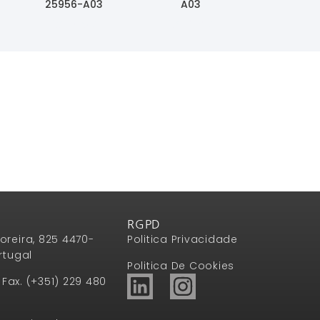
25956-A03
A03
Ler Mais
Ler Mais
RGPD
oreira, 825 4470-
Politica Privacidade
rtugal
Politica De Cookies
1 Fax. (+351) 229 480