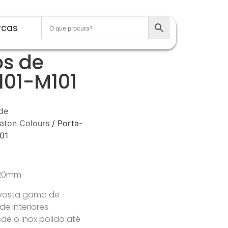
rcas
os de
101-M101
de
aton Colours
/ Porta-
01
 120mm
 vasta gama de
 interiores.
e o inox polido até