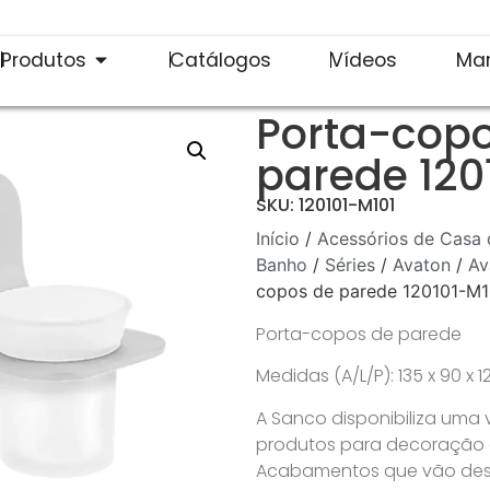
Produtos
Catálogos
Vídeos
Ma
Porta-cop
parede 120
SKU: 120101-M101
Início
/
Acessórios de Casa 
Banho
/
Séries
/
Avaton
/
Av
copos de parede 120101-M1
Porta-copos de parede
Medidas (A/L/P): 135 x 90 x
A Sanco disponibiliza uma
produtos para decoração de
Acabamentos que vão desd