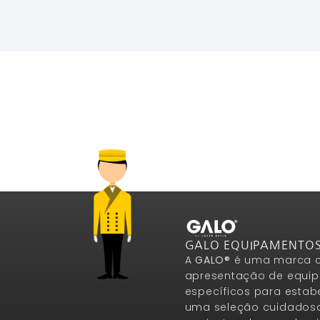
Ler Mais
Ler Mais
GALO EQUIPAMENTO
A
GALO®
é uma marca c
apresentação de equip
específicos para estab
uma seleção cuidados