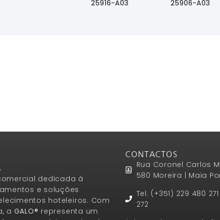
25916-A03
25906-A03
Ler Mais
Ler Mais
Ler Mais
CONTACTOS
Rua Coronel Carlos M
S
580 Moreira | Maia Po
omercial dedicada à
amentos e soluções
Tel. (+351) 229 480 27
elecimentos hoteleiros. Com
272
a, a
GALO®
representa um