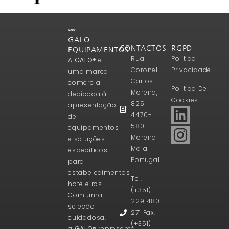
GALO
CONTACTOS
RGPD
EQUIPAMENTOS
Rua
Politica
A
GALO®
é
Coronel
Privacidade
uma marca
Carlos
comercial
Politica De
Moreira,
dedicada à
Cookies
825
apresentação
4470-
de
580
equipamentos
Moreira |
e soluções
Maia
específicos
Portugal
para
estabelecimentos
Tel.
hoteleiros.
(+351)
Com uma
229 480
seleção
271 Fax.
cuidadosa,
(+351)
a
GALO®
representa