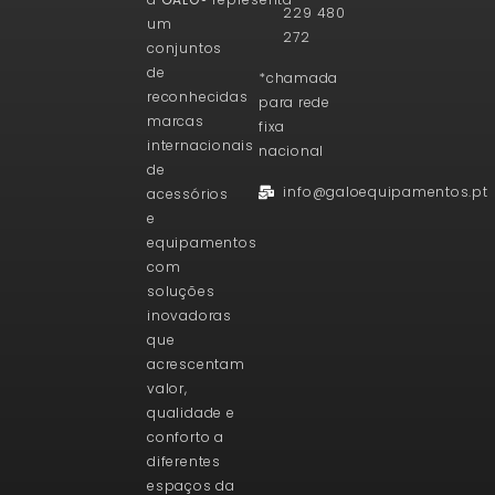
229 480
um
272
conjuntos
de
*chamada
reconhecidas
para rede
marcas
fixa
internacionais
nacional
de
info@galoequipamentos.pt
acessórios
e
equipamentos
com
soluções
inovadoras
que
acrescentam
valor,
qualidade e
conforto a
diferentes
espaços da