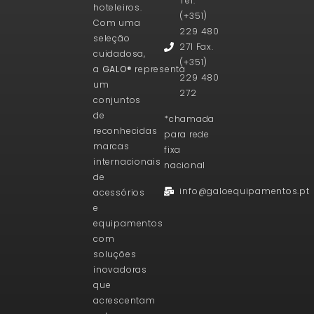
Tel.
hoteleiros.
(+351)
Com uma
229 480
seleção
271 Fax.
cuidadosa,
(+351)
a
GALO®
representa
229 480
um
272
conjuntos
de
*chamada
reconhecidas
para rede
marcas
fixa
internacionais
nacional
de
info@galoequipamentos.pt
acessórios
e
equipamentos
com
soluções
inovadoras
que
acrescentam