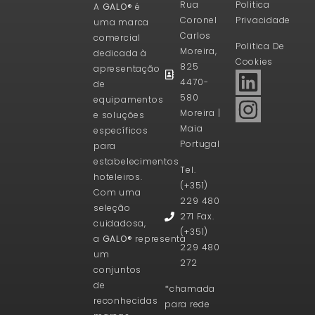
Rua
Politica
A
GALO®
é
Coronel
Privacidade
uma marca
Carlos
comercial
Politica De
Moreira,
dedicada à
Cookies
825
apresentação
4470-
de
580
equipamentos
Moreira |
e soluções
Maia
específicos
Portugal
para
estabelecimentos
Tel.
hoteleiros.
(+351)
Com uma
229 480
seleção
271 Fax.
cuidadosa,
(+351)
a
GALO®
representa
229 480
um
272
conjuntos
de
*chamada
reconhecidas
para rede