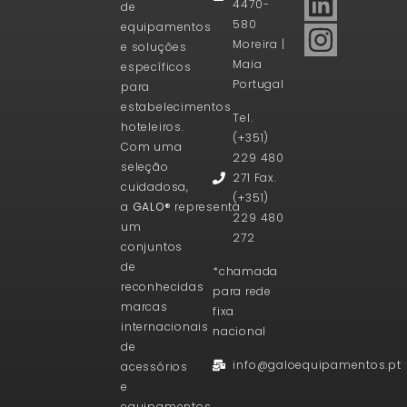
4470-
de
580
equipamentos
Moreira |
e soluções
Maia
específicos
Portugal
para
estabelecimentos
Tel.
hoteleiros.
(+351)
Com uma
229 480
seleção
271 Fax.
cuidadosa,
(+351)
a
GALO®
representa
229 480
um
272
conjuntos
de
*chamada
reconhecidas
para rede
marcas
fixa
internacionais
nacional
de
info@galoequipamentos.pt
acessórios
e
equipamentos