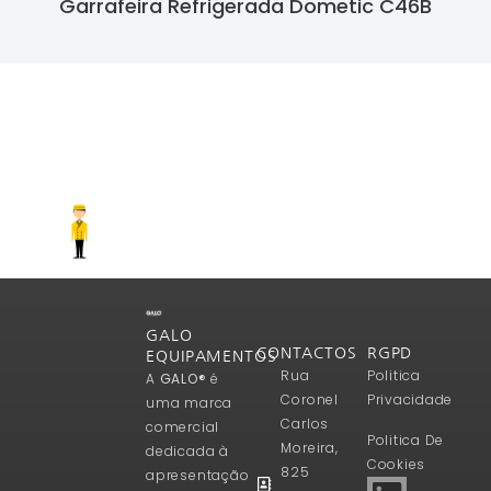
Garrafeira Refrigerada Dometic C46B
Ler Mais
GALO
CONTACTOS
RGPD
EQUIPAMENTOS
Rua
Politica
A
GALO®
é
Coronel
Privacidade
uma marca
Carlos
comercial
Politica De
Moreira,
dedicada à
Cookies
825
apresentação