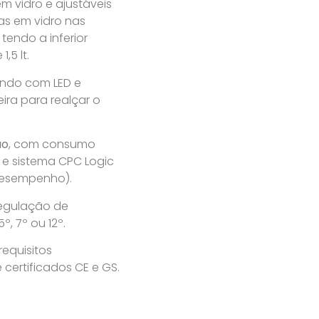
em vidro e ajustáveis
ras em vidro nas
tendo a inferior
,5 lt.
ando com LED e
seira para realçar o
ão
, com consumo
 e sistema CPC Logic
desempenho).
regulação de
º, 7º ou 12º.
equisitos
 certificados CE e GS.