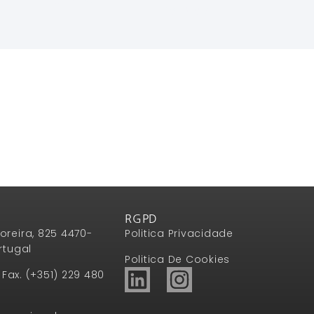
Ler Mais
RGPD
oreira, 825 4470-
Politica Privacidade
rtugal
Politica De Cookies
1 Fax. (+351) 229 480