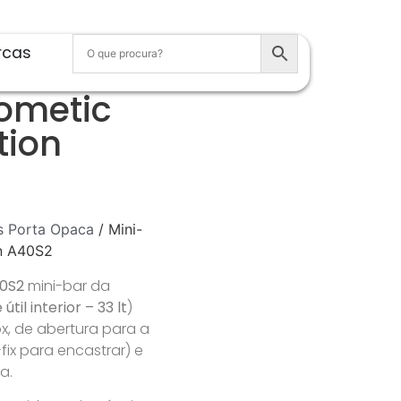
rcas
ometic
tion
s Porta Opaca
/ Mini-
on A40S2
40S2
mini-bar da
til interior – 33 lt
)
x, de abertura para a
fix para encastrar) e
a.