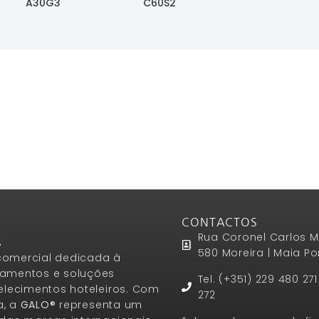
A30G3
C60S2
Ler Mais
Ler Mais
CONTACTOS
Rua Coronel Carlos M
S
580 Moreira | Maia Po
omercial dedicada à
amentos e soluções
Tel. (+351) 229 480 27
elecimentos hoteleiros. Com
272
a, a
GALO®
representa um