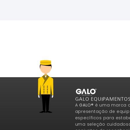
Ler Mais
GALO EQUIPAMENTO
A
GALO®
é uma marca c
apresentação de equip
específicos para estab
uma seleção cuidados