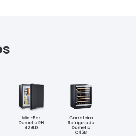
os
Mini-Bar
Garrafeira
Dometic RH
Refrigerada
429LD
Dometic
C46B
Ler Mais