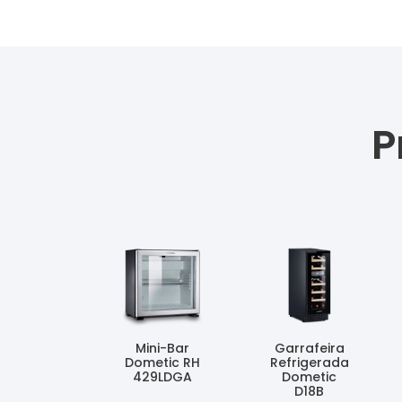
P
Mini-Bar
Garrafeira
Dometic RH
Refrigerada
429LDGA
Dometic
D18B
Ler Mais