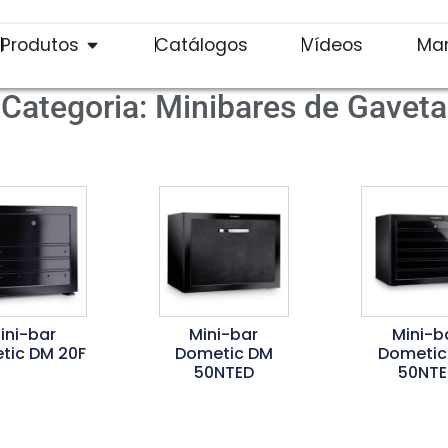
Produtos
Catálogos
Vídeos
Ma
Categoria: Minibares de Gaveta
ini-bar
Mini-bar
Mini-b
tic DM 20F
Dometic DM
Dometic
50NTED
50NTE
er Mais
Ler Mais
Ler Ma