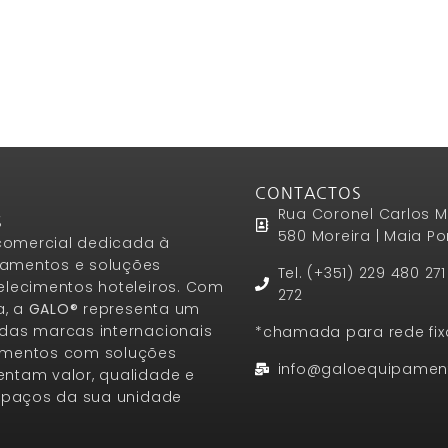
CONTACTOS
Rua Coronel Carlos M
S
580 Moreira | Maia Po
omercial dedicada à
amentos e soluções
Tel. (+351) 229 480 27
elecimentos hoteleiros. Com
272
a, a
GALO®
representa um
das marcas internacionais
*chamada para rede fix
amentos com soluções
info@galoequipamen
ntam valor, qualidade e
espaços da sua unidade