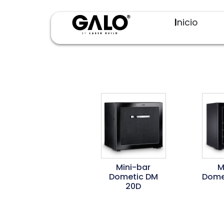
Inicio
Mini-bar
M
Dometic DM
Dome
20D
L
Ler Mais