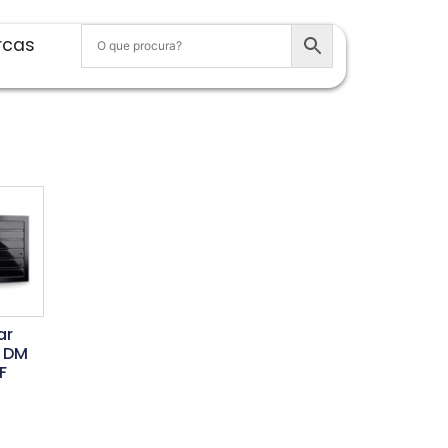
rcas
ar
 DM
F
is