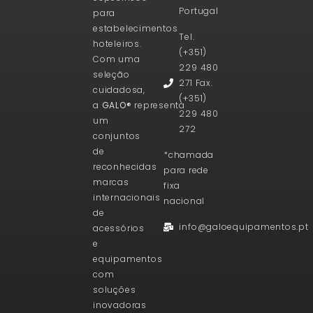
Portugal
para
estabelecimentos
Tel.
hoteleiros.
(+351)
Com uma
229 480
seleção
271 Fax.
cuidadosa,
(+351)
a
GALO®
representa
229 480
um
272
conjuntos
de
*chamada
reconhecidas
para rede
marcas
fixa
internacionais
nacional
de
info@galoequipamentos.pt
acessórios
e
equipamentos
com
soluções
inovadoras