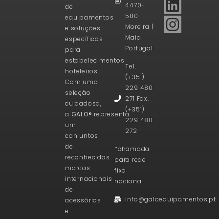
4470-
de
580
equipamentos
Moreira |
e soluções
Maia
específicos
Portugal
para
estabelecimentos
Tel.
hoteleiros.
(+351)
Com uma
229 480
seleção
271 Fax.
cuidadosa,
(+351)
a
GALO®
representa
229 480
um
272
conjuntos
de
*chamada
reconhecidas
para rede
marcas
fixa
internacionais
nacional
de
info@galoequipamentos.pt
acessórios
e