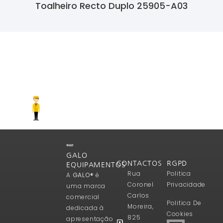
Toalheiro Recto Duplo 25905-A03
Ler Mais
GALO
CONTACTOS
RGPD
EQUIPAMENTOS
Rua
Politica
A
GALO®
é
Coronel
Privacidade
uma marca
Carlos
comercial
Politica De
Moreira,
dedicada à
Cookies
825
apresentação