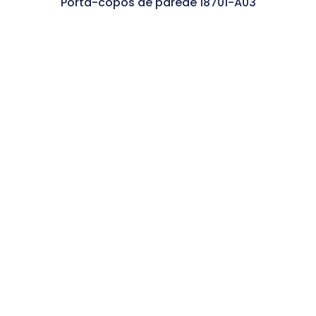
Porta-copos de parede 18701-A03
Ler Mais