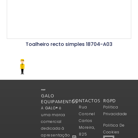
Toalheiro recto simples 18704-A03
Ler Mais
GALO
CONTACTOS
RGPD
EQUIPAMENTOS
Rua
Politica
A
GALO®
é
Coronel
Privacidade
uma marca
Carlos
comercial
Politica De
Moreira,
dedicada à
Cookies
825
apresentação