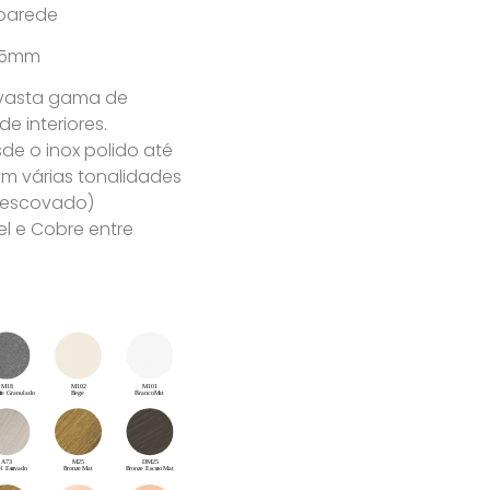
parede
115mm
 vasta gama de
 interiores.
e o inox polido até
m várias tonalidades
u escovado)
l e Cobre entre