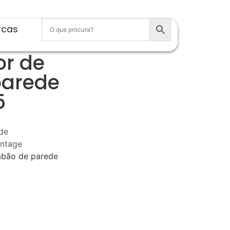
rcas
or de
parede
5
de
intage
abão de parede