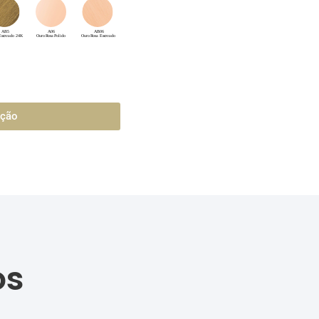
ação
os