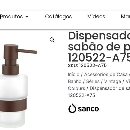
Produtos
Catálogos
Vídeos
Ma
Dispensad
sabão de 
120522-A7
SKU: 120522-A75
Início
/
Acessórios de Casa 
Banho
/
Séries
/
Vintage
/
V
Colours
/ Dispensador de s
120522-A75