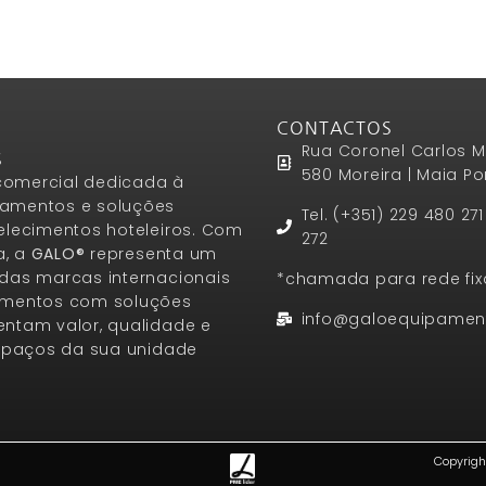
CONTACTOS
Rua Coronel Carlos M
S
580 Moreira | Maia Po
omercial dedicada à
amentos e soluções
Tel. (+351) 229 480 27
elecimentos hoteleiros. Com
272
a, a
GALO®
representa um
das marcas internacionais
*chamada para rede fix
amentos com soluções
info@galoequipamen
ntam valor, qualidade e
espaços da sua unidade
Copyrigh