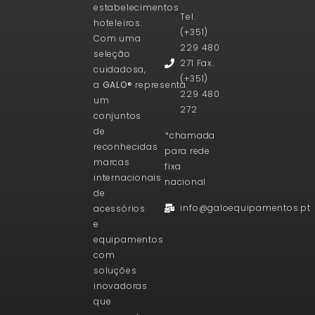
estabelecimentos
Tel.
hoteleiros.
(+351)
Com uma
229 480
seleção
271 Fax.
cuidadosa,
(+351)
a
GALO®
representa
229 480
um
272
conjuntos
de
*chamada
reconhecidas
para rede
marcas
fixa
internacionais
nacional
de
info@galoequipamentos.pt
acessórios
e
equipamentos
com
soluções
inovadoras
que