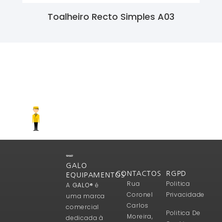
Toalheiro Recto Simples A03
Ler Mais
GALO
CONTACTOS
RGPD
EQUIPAMENTOS
Rua
Politica
A
GALO®
é
Coronel
Privacidade
uma marca
Carlos
comercial
Politica De
Moreira,
dedicada à