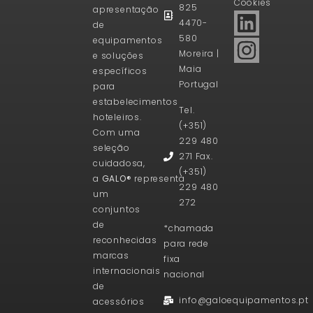
Cookies
825
apresentação
4470-
de
580
equipamentos
Moreira |
e soluções
Maia
específicos
Portugal
para
estabelecimentos
Tel.
hoteleiros.
(+351)
Com uma
229 480
seleção
271 Fax.
cuidadosa,
(+351)
a
GALO®
representa
229 480
um
272
conjuntos
de
*chamada
reconhecidas
para rede
marcas
fixa
internacionais
nacional
de
info@galoequipamentos.pt
acessórios