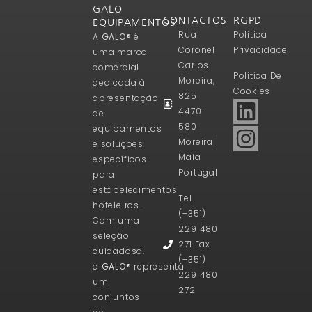
GALO
CONTACTOS
RGPD
EQUIPAMENTOS
Rua
Politica
A
GALO®
é
Coronel
Privacidade
uma marca
Carlos
comercial
Politica De
Moreira,
dedicada à
Cookies
825
apresentação
4470-
de
580
equipamentos
Moreira |
e soluções
Maia
específicos
Portugal
para
estabelecimentos
Tel.
hoteleiros.
(+351)
Com uma
229 480
seleção
271 Fax.
cuidadosa,
(+351)
a
GALO®
representa
229 480
um
272
conjuntos