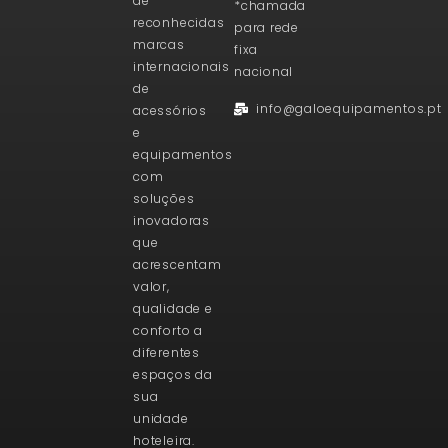
de
*chamada
reconhecidas
para rede
marcas
fixa
internacionais
nacional
de
info@galoequipamentos.pt
acessórios
e
equipamentos
com
soluções
inovadoras
que
acrescentam
valor,
qualidade e
conforto a
diferentes
espaços da
sua
unidade
hoteleira.