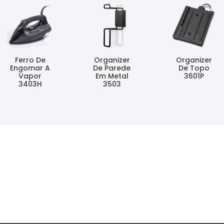
Ferro De
Organizer
Organizer
Engomar A
De Parede
De Topo
Vapor
Em Metal
3601P
3403H
3503
Ler Mais
Ler Mais
Ler Mais