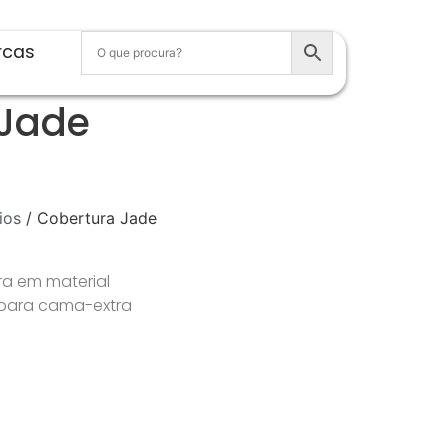
rcas
 Jade
ios
/ Cobertura Jade
ra em material
 para cama-extra