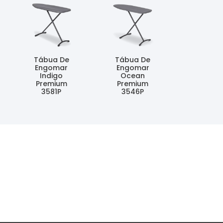
Tábua De
Tábua De
Engomar
Engomar
Indigo
Ocean
Premium
Premium
3581P
3546P
Ler Mais
Ler Mais