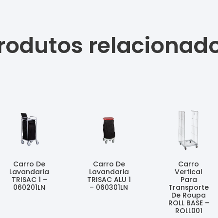
rodutos relacionad
Carro De
Carro De
Carro
Lavandaria
Lavandaria
Vertical
TRISAC 1 –
TRISAC ALU 1
Para
060201LN
– 060301LN
Transporte
De Roupa
Ler Mais
Ler Mais
ROLL BASE –
ROLL001