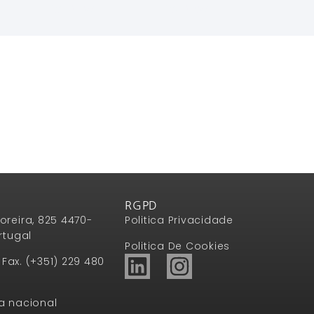
Ler Mais
Ler Mais
RGPD
oreira, 825 4470-
Politica Privacidade
rtugal
Politica De Cookies
1 Fax. (+351) 229 480
a nacional