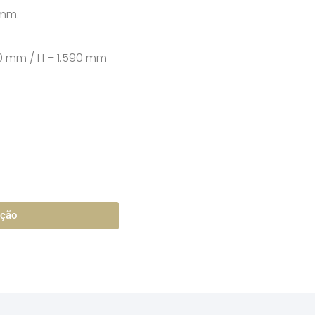
 mm.
10 mm / H – 1.590 mm
ação