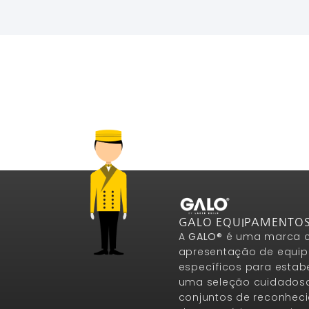
GALO EQUIPAMENTO
A
GALO®
é uma marca c
apresentação de equip
específicos para estab
uma seleção cuidados
conjuntos de reconheci