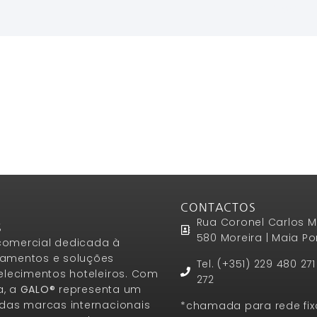
Ler Mais
CONTACTOS
Rua Coronel Carlos M
S
580 Moreira | Maia Po
omercial dedicada à
amentos e soluções
Tel. (+351) 229 480 27
elecimentos hoteleiros. Com
272
a, a
GALO®
representa um
das marcas internacionais
*chamada para rede fix