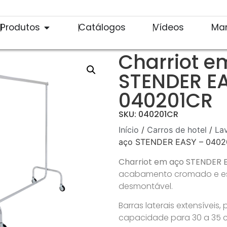
Produtos
Catálogos
Vídeos
Ma
Charriot e
STENDER E
040201CR
SKU: 040201CR
Início
/
Carros de hotel
/
La
aço STENDER EASY – 0402
Charriot em aço STENDER 
acabamento cromado e es
desmontável.
Barras laterais extensíveis, 
capacidade para 30 a 35 c