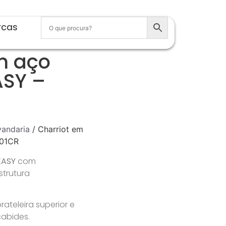
rcas
m aço
ASY –
vandaria
/ Charriot em
01CR
EASY
com
trutura
prateleira superior e
abides.