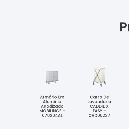
P
Armário Em
Carro De
Alumínio
Lavandaria
Anodizado
CADDIE X
MOBILINGE –
EASY –
070204AL
CAD00227
Ler Mais
Ler Mais